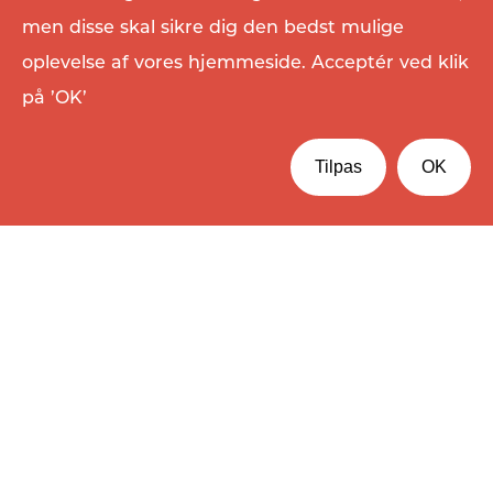
men disse skal sikre dig den bedst mulige
oplevelse af vores hjemmeside. Acceptér ved klik
på ’OK’
Tilpas
OK
Vi værner om den natur, der
giver os vores råvarer