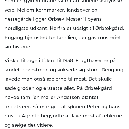
Som en gylden dråbe. Gemt ad snoede østfynske
veje. Mellem kornmarker, landsbyer og
herregårde ligger Ørbæk Mosteri i byens
nordligste udkant. Herfra er udsigt til Ørbækgård.
Engang hjemsted for familien, der gav mosteriet
sin historie.
Vi skal tilbage i tiden. Til 1938. Frugthaverne på
landet blomstrede og voksede sig store. Dengang
lavede man også æblerne til most. Det skulle
søde grøden og erstatte øllet. På Ørbækgård
havde familien Møller Andersen plantet
æbletræer. Så mange - at sønnen Peter og hans
hustru Agnete begyndte at lave most af æblerne
og sælge det videre.