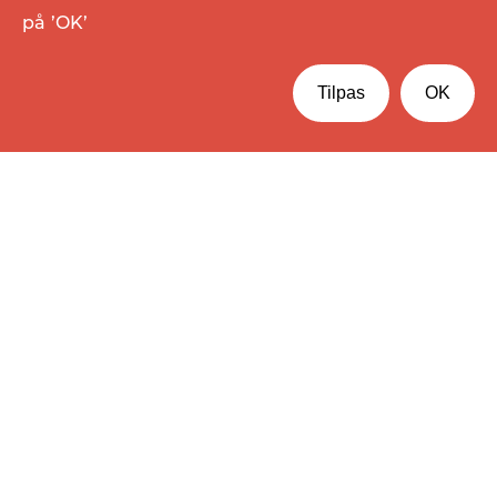
på ’OK’
Tilpas
OK
Flydende frugt. Intet
andet!
Den ærlige smag af most og saft presset af
frugt fra lokale frugthaver. Vi bruger fynske
og danske æbler samt lokale råvarer i videst